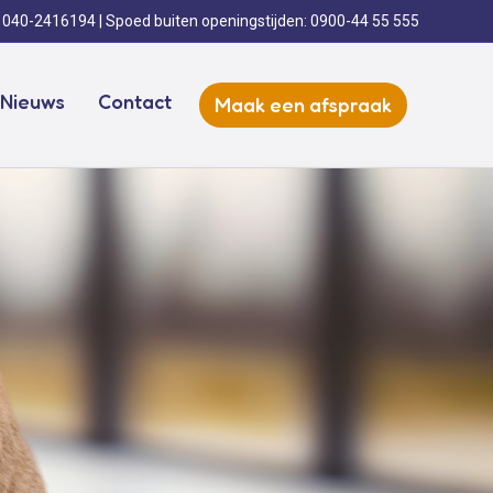
. 040-2416194
| Spoed buiten openingstijden:
0900-44 55 555
Nieuws
Contact
Maak een afspraak